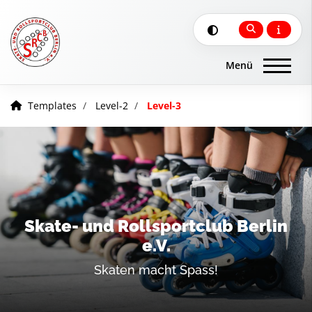
Templates
Level-2
Level-3
Skate- und Rollsportclub Berlin
e.V.
Skaten macht Spass!