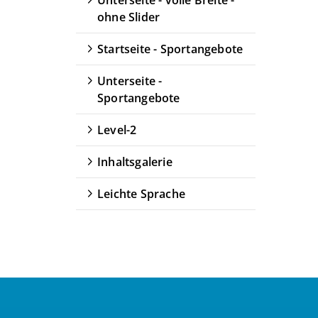
Unterseite - volle Breite -
ohne Slider
Quicklinks
Startseite - Sportangebote
Sportangebote finden
Unterseite -
Unser Sportangebot
Sportangebote
Sportsuche
Level-2
Ausfälle und Vertretungen
Deutsches Sportabzeichen
Inhaltsgalerie
Leichte Sprache