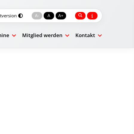
tversion
A-
A
A+
mine
Mitglied werden
Kontakt