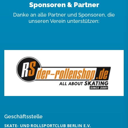
Sponsoren & Partner
Danke an alle Partner und Sponsoren, die
unseren Verein unterstützen:
Geschäftsstelle
SKATE- UND ROLLSPORTCLUB BERLIN E.V.