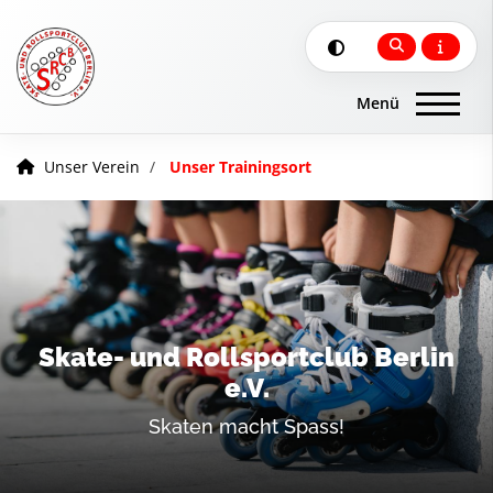
Unser Verein
Unser Trainingsort
Skate- und Rollsportclub Berlin
e.V.
Skaten macht Spass!